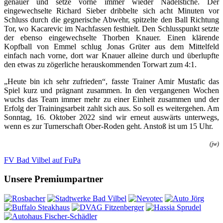
genauer und setze vorne immer wieder Nadelstiche. Der
eingewechselte Richard Sieber dribbelte sich acht Minuten vor
Schluss durch die gegnerische Abwehr, spitzelte den Ball Richtung
Tor, wo Kacarevic im Nachfassen festhielt. Den Schlusspunkt setzte
der ebenso eingewechselte Thorben Knauer. Einen klärende
Kopfball von Emmel schlug Jonas Grüter aus dem Mittelfeld
einfach nach vorne, dort war Knauer alleine durch und überlupfte
den etwas zu zögerliche herauskommenden Torwart zum 4:1.
„Heute bin ich sehr zufrieden“, fasste Trainer Amir Mustafic das
Spiel kurz und prägnant zusammen. In den vergangenen Wochen
wuchs das Team immer mehr zu einer Einheit zusammen und der
Erfolg der Trainingsarbeit zahlt sich aus. So soll es weitergehen. Am
Sonntag, 16. Oktober 2022 sind wir erneut auswärts unterwegs,
wenn es zur Turnerschaft Ober-Roden geht. Anstoß ist um 15 Uhr.
(jw)
FV Bad Vilbel auf FuPa
Unsere Premiumpartner