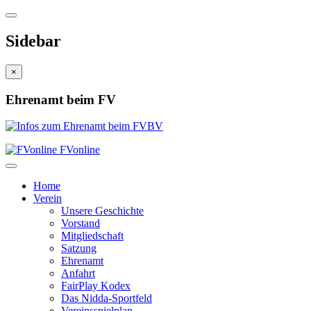
Sidebar
×
Ehrenamt beim FV
FVonline
Home
Verein
Unsere Geschichte
Vorstand
Mitgliedschaft
Satzung
Ehrenamt
Anfahrt
FairPlay Kodex
Das Nidda-Sportfeld
Vereinsspielplan