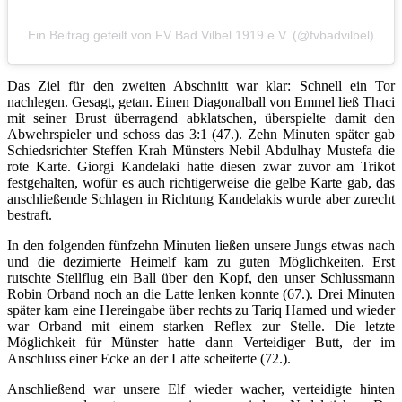
Ein Beitrag geteilt von FV Bad Vilbel 1919 e.V. (@fvbadvilbel)
Das Ziel für den zweiten Abschnitt war klar: Schnell ein Tor
nachlegen. Gesagt, getan. Einen Diagonalball von Emmel ließ Thaci
mit seiner Brust überragend abklatschen, überspielte damit den
Abwehrspieler und schoss das 3:1 (47.). Zehn Minuten später gab
Schiedsrichter Steffen Krah Münsters Nebil Abdulhay Mustefa die
rote Karte. Giorgi Kandelaki hatte diesen zwar zuvor am Trikot
festgehalten, wofür es auch richtigerweise die gelbe Karte gab, das
anschließende Schlagen in Richtung Kandelakis wurde aber zurecht
bestraft.
In den folgenden fünfzehn Minuten ließen unsere Jungs etwas nach
und die dezimierte Heimelf kam zu guten Möglichkeiten. Erst
rutschte Stellflug ein Ball über den Kopf, den unser Schlussmann
Robin Orband noch an die Latte lenken konnte (67.). Drei Minuten
später kam eine Hereingabe über rechts zu Tariq Hamed und wieder
war Orband mit einem starken Reflex zur Stelle. Die letzte
Möglichkeit für Münster hatte dann Verteidiger Butt, der im
Anschluss einer Ecke an der Latte scheiterte (72.).
Anschließend war unsere Elf wieder wacher, verteidigte hinten