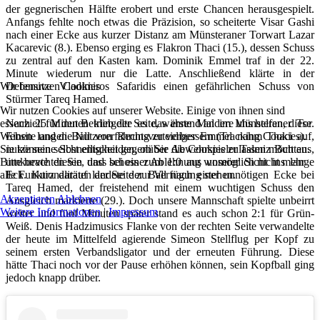
der gegnerischen Hälfte erobert und erste Chancen herausgespielt.
Anfangs fehlte noch etwas die Präzision, so scheiterte Visar Gashi
nach einer Ecke aus kurzer Distanz am Münsteraner Torwart Lazar
Kacarevic (8.). Ebenso erging es Flakron Thaci (15.), dessen Schuss
zu zentral auf den Kasten kam. Dominik Emmel traf in der 22.
Minute wiederum nur die Latte. Anschließend klärte in der
Wir benutzen Cookies
Defensive Vladimiros Safaridis einen gefährlichen Schuss von
Stürmer Tareq Hamed.
Wir nutzen Cookies auf unserer Website. Einige von ihnen sind
essenziell für den Betrieb der Seite, während andere uns helfen, diese
Nach 25 Minuten klingelte es das erste Mal im Münsteraner Tor.
Website und die Nutzererfahrung zu verbessern (Tracking Cookies).
Einen langen Ball von Rechtsverteidiger Emmel nahm Thaci auf,
Sie können selbst entscheiden, ob Sie die Cookies zulassen möchten.
nutze seine Schnelligkeit gegenüber Abwehrspieler Talmiz Butt aus,
Bitte beachten Sie, dass bei einer Ablehnung womöglich nicht mehr
umkurvte diesen und schoss zum 1:0 aus unserer Sicht ins lange
alle Funktionalitäten der Seite zur Verfügung stehen.
Eck. Kurz darauf landete der Ball nach einer unnötigen Ecke bei
Tareq Hamed, der freistehend mit einem wuchtigen Schuss den
Akzeptieren
Ablehnen
Ausgleich markierte (29.). Doch unsere Mannschaft spielte unbeirrt
Weitere Informationen
|
Impressum
weiter und fünf Minuten später stand es auch schon 2:1 für Grün-
Weiß. Denis Hadzimusics Flanke von der rechten Seite verwandelte
der heute im Mittelfeld agierende Simeon Stellflug per Kopf zu
seinem ersten Verbandsligator und der erneuten Führung. Diese
hätte Thaci noch vor der Pause erhöhen können, sein Kopfball ging
jedoch knapp drüber.