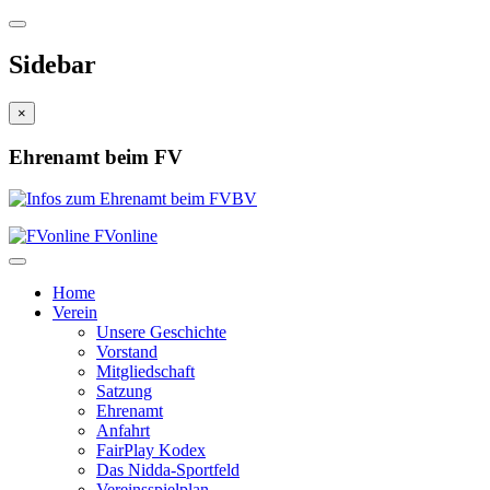
Sidebar
×
Ehrenamt beim FV
FVonline
Home
Verein
Unsere Geschichte
Vorstand
Mitgliedschaft
Satzung
Ehrenamt
Anfahrt
FairPlay Kodex
Das Nidda-Sportfeld
Vereinsspielplan