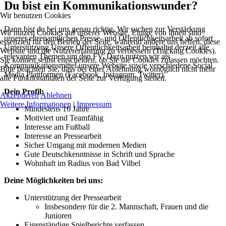
Du bist ein Kommunikationswunder?
Wir benutzen Cookies
Dann bist du bei uns genau richtig. Wir suchen zur Verstärkung
Wir nutzen Cookies auf unserer Website. Einige von ihnen sind
unserer ehrenamtlichen Presse- und Öffentlichkeitsarbeit ab sofort
essenziell für den Betrieb der Seite, während andere uns helfen, diese
Unterstützung.Unsere Öffentlichkeitsarbeit beinhaltet derzeit alle
Website und die Nutzererfahrung zu verbessern (Tracking Cookies).
relevanten Themen um den FV. Dazu nutzen wir als
Sie können selbst entscheiden, ob Sie die Cookies zulassen möchten.
Kommunikationsmittel unsere Website sowie verschiedene Social
Bitte beachten Sie, dass bei einer Ablehnung womöglich nicht mehr
Media Plattformen (Facebook, Instagram, Twitter).
alle Funktionalitäten der Seite zur Verfügung stehen.
Dein Profil:
Akzeptieren
Ablehnen
Weitere Informationen
|
Impressum
Mindestens 16 Jahre
Motiviert und Teamfähig
Interesse am Fußball
Interesse an Pressearbeit
Sicher Umgang mit modernen Medien
Gute Deutschkenntnisse in Schrift und Sprache
Wohnhaft im Radius von Bad Vilbel
Deine Möglichkeiten bei uns:
Unterstützung der Pressearbeit
Insbesondere für die 2. Mannschaft, Frauen und die
Junioren
Eigenständige Spielberichte verfassen