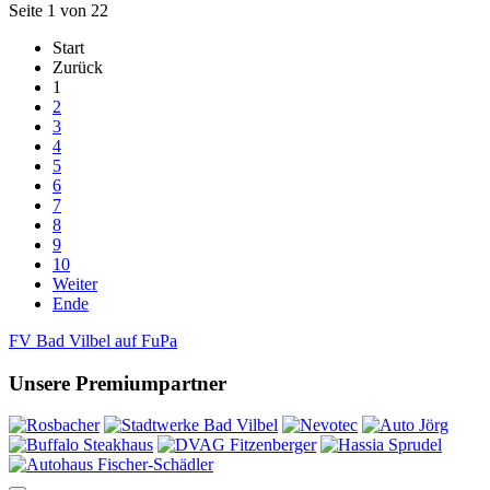
Seite 1 von 22
Start
Zurück
1
2
3
4
5
6
7
8
9
10
Weiter
Ende
FV Bad Vilbel auf FuPa
Unsere Premiumpartner