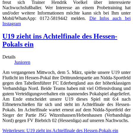
freut sich Trainer Hendrik Voelkel über interessierte
Nachwuchsfußballer. Wer Interesse an einem Probetraining hat
und/oder weitere Informationen möchte kann sich bei Ihm unter
Mobil/WhatsApp: 0172-5819442 melden.
Die Infos auch bei
Instagram
U19 zieht ins Achtelfinale des Hessen-
Pokals ein
Details
Junioren
Am vergangenen Mittwoch, dem 5. März, spielte unsere U19 unter
Flutlicht im Hessen-Pokal ihre Drittrundenpartie am Nidda-Sportfeld
gegen den Tabellenführer FC Ederbergland aus der höherklassigen
Verbandsliga Nord. Beide Teams haben mit viel Offensivdrang und
gutem Verteidigungsverhalten ein spannendes Pokalspiel abgeliefert.
Am Ende entscheidet unsere U19 dieses Spiel mit 6:4 nach
Elfmeterschießen für sich und steht im Achtelfinale des Hessen-
Pokals. Im Achtelfinale wartet erneut auf dem Nidda-Sportfeld der
Sieger der Partie JSG Witzenhausen/Hebenhausen (Verbandsliga
Nord) gegen FV Biebrich 02 (Hessenliga) auf unseren Nachwuchs.
Weiterlesen: U19 zieht ins Achtelfinale des Hessen-Pokals ein