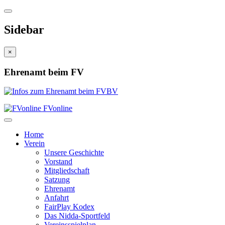
Sidebar
×
Ehrenamt beim FV
FVonline
Home
Verein
Unsere Geschichte
Vorstand
Mitgliedschaft
Satzung
Ehrenamt
Anfahrt
FairPlay Kodex
Das Nidda-Sportfeld
Vereinsspielplan