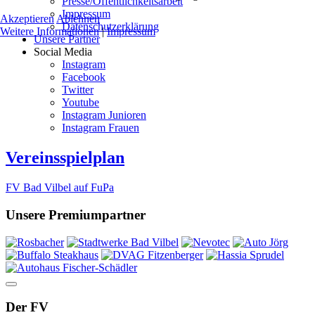
Presse/Öffentlichkeitsarbeit
Impressum
Akzeptieren
Ablehnen
Datenschutzerklärung
Weitere Informationen
|
Impressum
Unsere Partner
Social Media
Instagram
Facebook
Twitter
Youtube
Instagram Junioren
Instagram Frauen
Vereinsspielplan
FV Bad Vilbel auf FuPa
Unsere Premiumpartner
Der FV