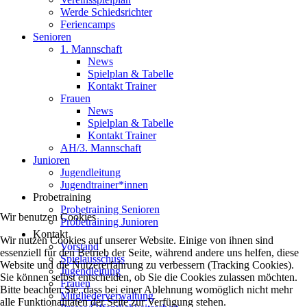
Werde Schiedsrichter
Feriencamps
Senioren
1. Mannschaft
News
Spielplan & Tabelle
Kontakt Trainer
Frauen
News
Spielplan & Tabelle
Kontakt Trainer
AH/3. Mannschaft
Junioren
Jugendleitung
Jugendtrainer*innen
Probetraining
Probetraining Senioren
Wir benutzen Cookies
Probetraining Junioren
Kontakt
Wir nutzen Cookies auf unserer Website. Einige von ihnen sind
Vorstand
essenziell für den Betrieb der Seite, während andere uns helfen, diese
Spielausschuss
Website und die Nutzererfahrung zu verbessern (Tracking Cookies).
Jugendleitung
Sie können selbst entscheiden, ob Sie die Cookies zulassen möchten.
Frauen
Bitte beachten Sie, dass bei einer Ablehnung womöglich nicht mehr
Mitgliederverwaltung
alle Funktionalitäten der Seite zur Verfügung stehen.