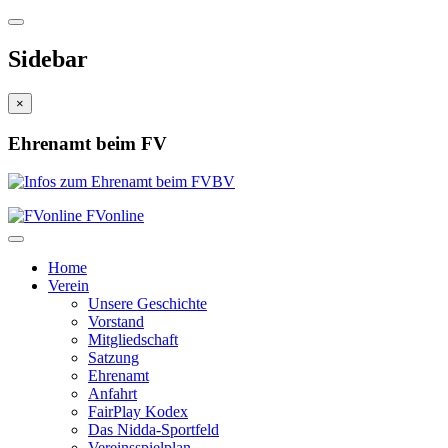
Sidebar
×
Ehrenamt beim FV
FVonline
Home
Verein
Unsere Geschichte
Vorstand
Mitgliedschaft
Satzung
Ehrenamt
Anfahrt
FairPlay Kodex
Das Nidda-Sportfeld
Vereinsspielplan