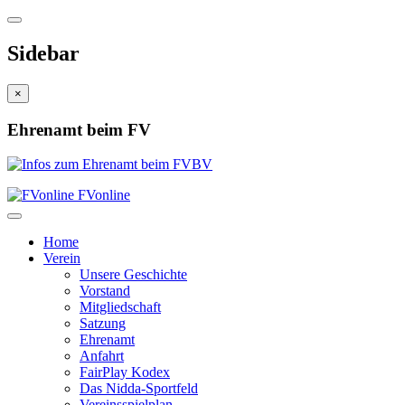
Sidebar
×
Ehrenamt beim FV
FVonline
Home
Verein
Unsere Geschichte
Vorstand
Mitgliedschaft
Satzung
Ehrenamt
Anfahrt
FairPlay Kodex
Das Nidda-Sportfeld
Vereinsspielplan