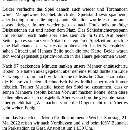
Leider verflachte das Spiel danach auch wieder und Torchancen
waren Mangelware. Es blieb durch den Spielstand zwar spannend,
aber bedingt durch die angespannte Situation wurde es dann auch
etwas hitziger. Immer wieder gab es nach Fouls teils unnötige
Diskussionen auf und neben dem Platz. Das Schiedsrichtergespann
um Florian Tesch hatte aber alles ziemlich im Griff. Auf beiden
Seiten gab es so kurz vor Ablauf der regulären Spielzeit nur noch je
eine Halbchance, das war es dann aber auch. In der Nachspielzeit
sahen Cirpaci und Hanaus Bejic noch die rote Karte. Beide waren
sich wohl gegenseitig sprichwörtlich in die Haare gekommen waren.
Nach 97 packenden Minuten sanken unsere Männer enttäuscht zu
Boden. Sie hatten alles gegeben, aber der eine Punkt dürfte am Ende
zu wenig sein, um noch wirklich eine realistische Chance zu haben,
die Klasse zu halten. Rechnerisch ist es freilich aber noch immer
möglich. Trainer Mustafic fasste das Spiel so zusammen, dass er
seinen Männern absolut keinen Vorwurf machen könne, denn diese
hätten alles aus sich rausgeholt. Aber was schon die gesamte Saison
über gefehlt hat: „Wir machen vorne die Dinger nicht rein. Aber es
geht weiter. Fertig.“
Und das ist auch das Motto für die kommende Woche: Samstag, 21.
Mai 2022 reisen wir nach Nordhessen und sind beim KSV Baunatal
im Parkstadion zu Gast. Anstoß ist um 14.30 Uhr.