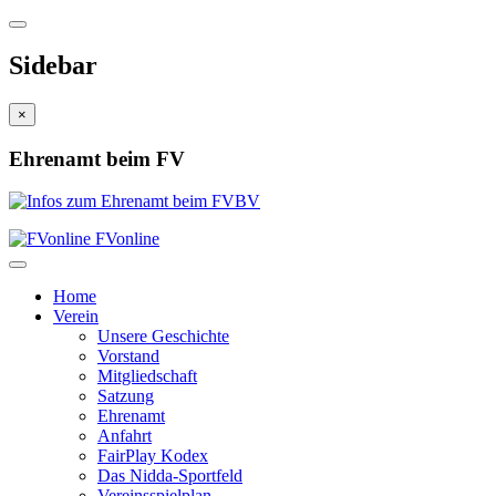
Sidebar
×
Ehrenamt beim FV
FVonline
Home
Verein
Unsere Geschichte
Vorstand
Mitgliedschaft
Satzung
Ehrenamt
Anfahrt
FairPlay Kodex
Das Nidda-Sportfeld
Vereinsspielplan