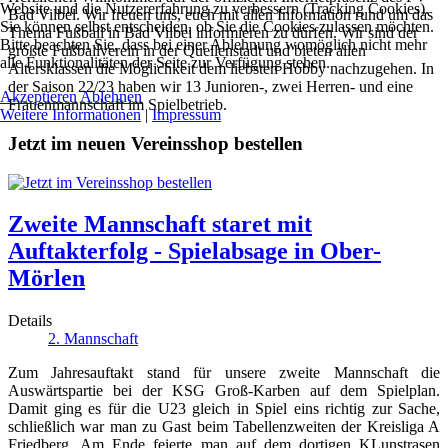
Website und die Nutzererfahrung zu verbessern (Tracking Cookies).
Bad Vilbel. Wir freuen uns, euch mit allen Information rund um das
Sie können selbst entscheiden, ob Sie die Cookies zulassen möchten.
Thema Fußball in Bad Vilbel informieren zu dürfen. Wir sind der
Bitte beachten Sie, dass bei einer Ablehnung womöglich nicht mehr
größte Fußballverein in der Quellenstadt und bieten allen
alle Funktionalitäten der Seite zur Verfügung stehen.
Altersklassen die Möglichkeit dem liebsten Hobby nachzugehen. In
der Saison 22/23 haben wir 13 Junioren-, zwei Herren- und eine
Akzeptieren
Ablehnen
Frauenmannschaft im Spielbetrieb.
Weitere Informationen
|
Impressum
Jetzt im neuen Vereinsshop bestellen
Zweite Mannschaft staret mit
Auftakterfolg - Spielabsage in Ober-
Mörlen
Details
2. Mannschaft
Zum Jahresauftakt stand für unsere zweite Mannschaft die
Auswärtspartie bei der KSG Groß-Karben auf dem Spielplan.
Damit ging es für die U23 gleich in Spiel eins richtig zur Sache,
schließlich war man zu Gast beim Tabellenzweiten der Kreisliga A
Friedberg. Am Ende feierte man auf dem dortigen KLunstrasen