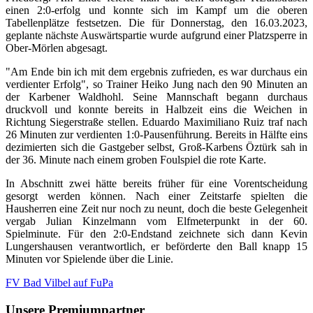
einen 2:0-erfolg und konnte sich im Kampf um die oberen
Tabellenplätze festsetzen. Die für Donnerstag, den 16.03.2023,
geplante nächste Auswärtspartie wurde aufgrund einer Platzsperre in
Ober-Mörlen abgesagt.
"Am Ende bin ich mit dem ergebnis zufrieden, es war durchaus ein
verdienter Erfolg", so Trainer Heiko Jung nach den 90 Minuten an
der Karbener Waldhohl. Seine Mannschaft begann durchaus
druckvoll und konnte bereits in Halbzeit eins die Weichen in
Richtung Siegerstraße stellen. Eduardo Maximiliano Ruiz traf nach
26 Minuten zur verdienten 1:0-Pausenführung. Bereits in Hälfte eins
dezimierten sich die Gastgeber selbst, Groß-Karbens Öztürk sah in
der 36. Minute nach einem groben Foulspiel die rote Karte.
In Abschnitt zwei hätte bereits früher für eine Vorentscheidung
gesorgt werden können. Nach einer Zeitstarfe spielten die
Hausherren eine Zeit nur noch zu neunt, doch die beste Gelegenheit
vergab Julian Kinzelmann vom Elfmeterpunkt in der 60.
Spielminute. Für den 2:0-Endstand zeichnete sich dann Kevin
Lungershausen verantwortlich, er beförderte den Ball knapp 15
Minuten vor Spielende über die Linie.
FV Bad Vilbel auf FuPa
Unsere Premiumpartner