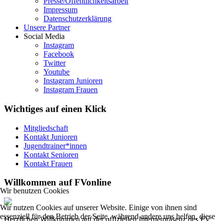
Presse/Öffentlichkeitsarbeit
Impressum
Datenschutzerklärung
Unsere Partner
Social Media
Instagram
Facebook
Twitter
Youtube
Instagram Junioren
Instagram Frauen
Wichtiges auf einen Klick
Mitgliedschaft
Kontakt Junioren
Jugendtrainer*innen
Kontakt Senioren
Kontakt Frauen
Willkommen auf FVonline
Wir benutzen Cookies
Wir nutzen Cookies auf unserer Website. Einige von ihnen sind
essenziell für den Betrieb der Seite, während andere uns helfen, diese
Herzlichen Willkommen auf der offiziellen Internetpräsenz des FV