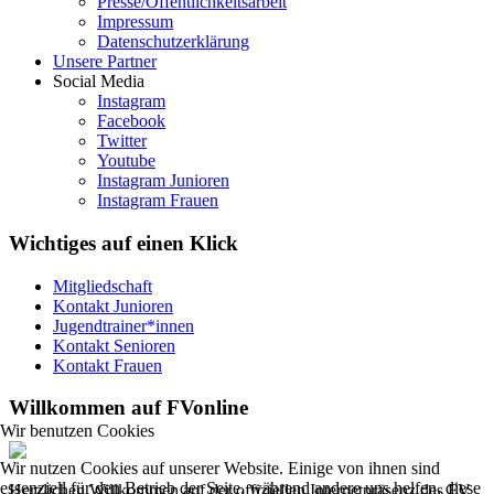
Presse/Öffentlichkeitsarbeit
Impressum
Datenschutzerklärung
Unsere Partner
Social Media
Instagram
Facebook
Twitter
Youtube
Instagram Junioren
Instagram Frauen
Wichtiges auf einen Klick
Mitgliedschaft
Kontakt Junioren
Jugendtrainer*innen
Kontakt Senioren
Kontakt Frauen
Willkommen auf FVonline
Wir benutzen Cookies
Wir nutzen Cookies auf unserer Website. Einige von ihnen sind
essenziell für den Betrieb der Seite, während andere uns helfen, diese
Herzlichen Willkommen auf der offiziellen Internetpräsenz des FV