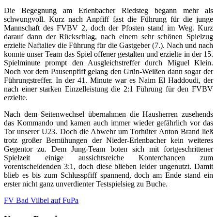
Die Begegnung am Erlenbacher Riedsteg begann mehr als
schwungvoll. Kurz nach Anpfiff fast die Führung für die junge
Mannschaft des FVBV 2, doch der Pfosten stand im Weg. Kurz
darauf dann der Rückschlag, nach einem sehr schönen Spielzug
erzielte Naftaliev die Führung für die Gastgeber (7.). Nach und nach
konnte unser Team das Spiel offener gestalten und erzielte in der 15.
Spielminute prompt den Ausgleichstreffer durch Miguel Klein.
Noch vor dem Pausenpfiff gelang den Grün-Weißen dann sogar der
Führungstreffer. In der 41. Minute war es Naim El Haddoudi, der
nach einer starken Einzelleistung die 2:1 Führung für den FVBV
erzielte.
Nach dem Seitenwechsel übernahmen die Hausherren zusehends
das Kommando und kamen auch immer wieder gefährlich vor das
Tor unserer U23. Doch die Abwehr um Torhüter Anton Brand ließ
trotz großer Bemühungen der Nieder-Erlenbacher kein weiteres
Gegentor zu. Dem Jung-Team boten sich mit fortgeschrittener
Spielzeit einige aussichtsreiche Konterchancen zum
vorentscheidenden 3:1, doch diese blieben leider ungenutzt. Damit
blieb es bis zum Schlusspfiff spannend, doch am Ende stand ein
erster nicht ganz unverdienter Testspielsieg zu Buche.
FV Bad Vilbel auf FuPa