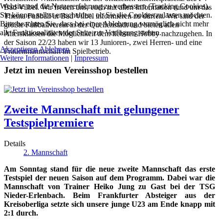
Website und die Nutzererfahrung zu verbessern (Tracking Cookies).
Bad Vilbel. Wir freuen uns, euch mit allen Information rund um das
Sie können selbst entscheiden, ob Sie die Cookies zulassen möchten.
Thema Fußball in Bad Vilbel informieren zu dürfen. Wir sind der
Bitte beachten Sie, dass bei einer Ablehnung womöglich nicht mehr
größte Fußballverein in der Quellenstadt und bieten allen
alle Funktionalitäten der Seite zur Verfügung stehen.
Altersklassen die Möglichkeit dem liebsten Hobby nachzugehen. In
der Saison 22/23 haben wir 13 Junioren-, zwei Herren- und eine
Akzeptieren
Ablehnen
Frauenmannschaft im Spielbetrieb.
Weitere Informationen
|
Impressum
Jetzt im neuen Vereinsshop bestellen
Zweite Mannschaft mit gelungener
Testspielpremiere
Details
2. Mannschaft
Am Sonntag stand für die neue zweite Mannschaft das erste
Testspiel der neuen Saison auf dem Programm. Dabei war die
Mannschaft von Trainer Heiko Jung zu Gast bei der TSG
Nieder-Erlenbach. Beim Frankfurter Absteiger aus der
Kreisoberliga setzte sich unsere junge U23 am Ende knapp mit
2:1 durch.