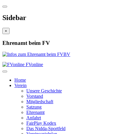
Sidebar
×
Ehrenamt beim FV
FVonline
Home
Verein
Unsere Geschichte
Vorstand
Mitgliedschaft
Satzung
Ehrenamt
Anfahrt
FairPlay Kodex
Das Nidda-Sportfeld
Vereinsspielplan