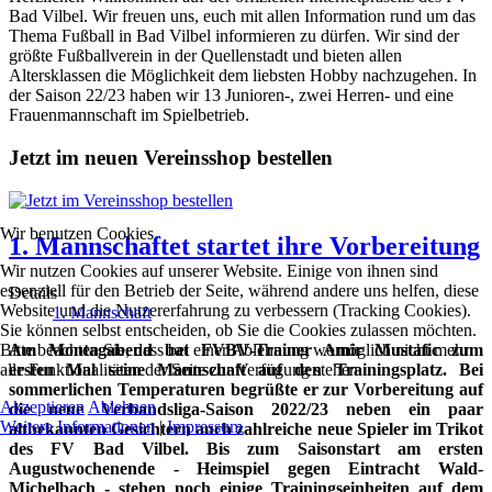
Bad Vilbel. Wir freuen uns, euch mit allen Information rund um das
Thema Fußball in Bad Vilbel informieren zu dürfen. Wir sind der
größte Fußballverein in der Quellenstadt und bieten allen
Altersklassen die Möglichkeit dem liebsten Hobby nachzugehen. In
der Saison 22/23 haben wir 13 Junioren-, zwei Herren- und eine
Frauenmannschaft im Spielbetrieb.
Jetzt im neuen Vereinsshop bestellen
Wir benutzen Cookies
1. Mannschaftet startet ihre Vorbereitung
Wir nutzen Cookies auf unserer Website. Einige von ihnen sind
essenziell für den Betrieb der Seite, während andere uns helfen, diese
Details
Website und die Nutzererfahrung zu verbessern (Tracking Cookies).
1. Mannschaft
Sie können selbst entscheiden, ob Sie die Cookies zulassen möchten.
Bitte beachten Sie, dass bei einer Ablehnung womöglich nicht mehr
Am Montagabend bat FVBV-Trainer Amir Mustafic zum
alle Funktionalitäten der Seite zur Verfügung stehen.
ersten Mal seine Mannschaft auf den Trainingsplatz. Bei
sommerlichen Temperaturen begrüßte er zur Vorbereitung auf
Akzeptieren
Ablehnen
die neue Verbandsliga-Saison 2022/23 neben ein paar
Weitere Informationen
|
Impressum
altbekannten Gesichtern auch zahlreiche neue Spieler im Trikot
des FV Bad Vilbel. Bis zum Saisonstart am ersten
Augustwochenende - Heimspiel gegen Eintracht Wald-
Michelbach - stehen noch einige Trainingseinheiten auf dem