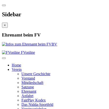
Sidebar
×
Ehrenamt beim FV
FVonline
Home
Verein
Unsere Geschichte
Vorstand
Mitgliedschaft
Satzung
Ehrenamt
Anfahrt
FairPlay Kodex
Das Nidda-Sportfeld
Vereinsspielplan