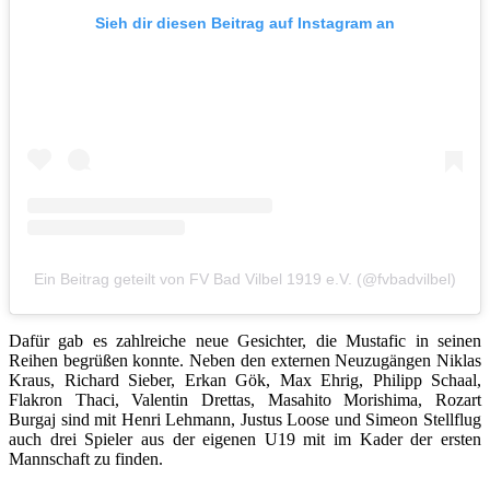
Sieh dir diesen Beitrag auf Instagram an
Ein Beitrag geteilt von FV Bad Vilbel 1919 e.V. (@fvbadvilbel)
Dafür gab es zahlreiche neue Gesichter, die Mustafic in seinen
Reihen begrüßen konnte. Neben den externen Neuzugängen Niklas
Kraus, Richard Sieber, Erkan Gök, Max Ehrig, Philipp Schaal,
Flakron Thaci, Valentin Drettas, Masahito Morishima, Rozart
Burgaj sind mit Henri Lehmann, Justus Loose und Simeon Stellflug
auch drei Spieler aus der eigenen U19 mit im Kader der ersten
Mannschaft zu finden.