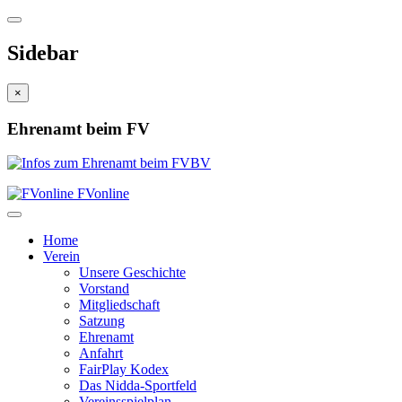
Sidebar
×
Ehrenamt beim FV
FVonline
Home
Verein
Unsere Geschichte
Vorstand
Mitgliedschaft
Satzung
Ehrenamt
Anfahrt
FairPlay Kodex
Das Nidda-Sportfeld
Vereinsspielplan