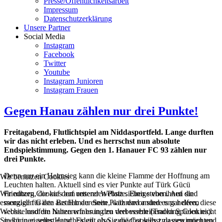
Presse/Öffentlichkeitsarbeit
Impressum
Datenschutzerklärung
Unsere Partner
Social Media
Instagram
Facebook
Twitter
Youtube
Instagram Junioren
Instagram Frauen
Gegen Hanau zählen nur drei Punkte!
Freitagabend, Flutlichtspiel am Niddasportfeld. Lange durften
wir das nicht erleben. Und es herrschst nun absolute
Endspielstimmung. Gegen den 1. Hanauer FC 93 zählen nur
drei Punkte.
Denn nur ein Heimsieg kann die kleine Flamme der Hoffnung am
Wir benutzen Cookies
Leuchten halten. Aktuell sind es vier Punkte auf Türk Gücü
Wir nutzen Cookies auf unserer Website. Einige von ihnen sind
Friedberg, die auf dem rettenden Platz sieben stehen. Auf die
essenziell für den Betrieb der Seite, während andere uns helfen, diese
morgigen Gäste aus Hanau einen Platz davor sind es gar deren
Website und die Nutzererfahrung zu verbessern (Tracking Cookies).
sechs. Insofern haben wir es in den drei verbleibenden Spielen nicht
Sie können selbst entscheiden, ob Sie die Cookies zulassen möchten.
mehr in eigener Hand. Es gilt also, zunächst selbst zu gewinnen und