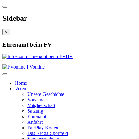
Sidebar
×
Ehrenamt beim FV
FVonline
Home
Verein
Unsere Geschichte
Vorstand
Mitgliedschaft
Satzung
Ehrenamt
Anfahrt
FairPlay Kodex
Das Nidda-Sportfeld
Vereinsspielplan