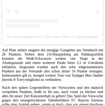
Ein Beitrag geteilt von FV Bad Vilbel 1919 e.V. (@fvbadvilbel)
Auf Platz sieben rangiert der morgige Gastgeber aus Steinbach mit
26 Punkten. Neben dem 2:0-Hinspielsieg am Niddasportfeld
konnten die Weiß-Schwarzen weitere vier Siege in der
Abstiegsrunde und einen weiteren Punkt beim 2:2 in Griesheim
einfahren. Insgesamt wurden nach den zehn mitgenommenen
Punkten aus der Vorrunde also schon stolze 16 Punkte errungen.
Insbesondere gilt es, morgen weitere Tore von Torjäger Max Stadler
(bereits 8 Tore) möglichst zu verhindern.
Nach den späten Gegentreffern der Vorwochen und den dadurch
verspielten Punkten, heißt es für uns, nach vorne zu blicken und
alles für unser Ziel Klassenerhalt zu geben! Das Spiel der Vorwoche
gegen den unangefochtenen Tabellenführer FC Bayern Alzenau
sollte aber Antrieb geben, zeigte es doch, dass wir erneut durchaus