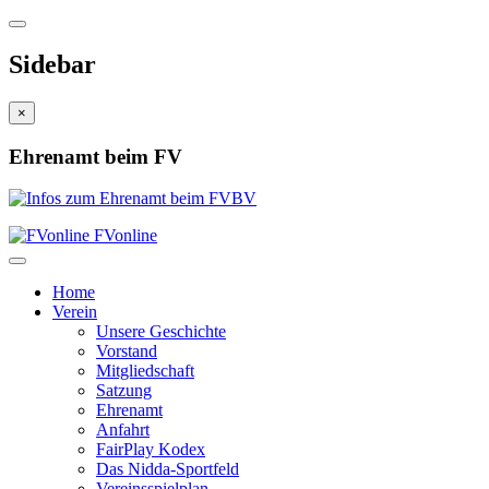
Sidebar
×
Ehrenamt beim FV
FVonline
Home
Verein
Unsere Geschichte
Vorstand
Mitgliedschaft
Satzung
Ehrenamt
Anfahrt
FairPlay Kodex
Das Nidda-Sportfeld
Vereinsspielplan